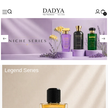
0
Legend Serıes